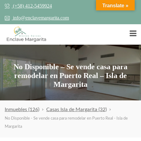
Translate »
(+58) 412-5459924
info@enclavemargarita.com
No Disponible – Se vende casa para
remodelar en Puerto Real – Isla de
Margarita
Inmuebles
(126)
Casas Isla de Margarita
(32)
No Disponible - Se vende casa para remodelar en Puerto Real - Isla de
Margarita