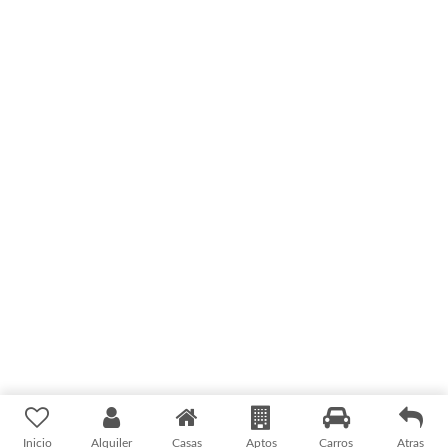
¿Quieres vender o alquilar tu propiedad en Isla
Margarita
?
En Enclave Margarita te ayudamos a gestionar tu
inmueble con expertos locales.
Si, quiero vender mi propiedad
© 2026. Todos los derechos reservados -
Inmobiliaria
Isla de Margarita - Desde Venezuela
Enclave Margarita C.A.
para el mundo
Diseño Web A1arte.com
Inicio
Alquiler
Casas
Aptos
Carros
Atras