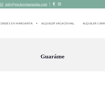
info@enclavemargarita.com
EDADES EN MARGARITA
ALQUILER VACACIONAL
ALQUILER CAR
Guaráme
IEDADES
NAVEGACIÓN
ER VACACIONAL
(22)