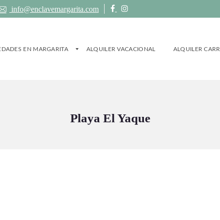
info@enclavemargarita.com
EDADES EN MARGARITA
ALQUILER VACACIONAL
ALQUILER CAR
Playa El Yaque
IEDADES
NAVEGACIÓN
ER VACACIONAL
(22)