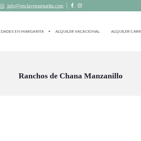
info@enclavemargarita.com
EDADES EN MARGARITA
ALQUILER VACACIONAL
ALQUILER CAR
Ranchos de Chana Manzanillo
IEDADES
NAVEGACIÓN
ER VACACIONAL
(22)