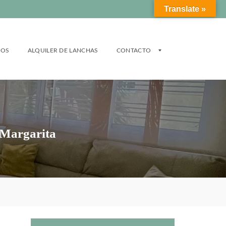
Translate »
ROS
ALQUILER DE LANCHAS
CONTACTO
V
E
N
e Margarita
D
E
R
/
A
L
Q
U
I
L
A
R