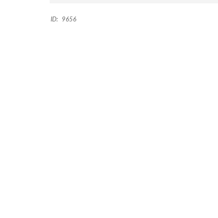
T
O
ID:
9656
W
N
H
O
U
S
E
E
N
M
A
R
G
A
R
I
T
A
L
O
C
A
L
C
O