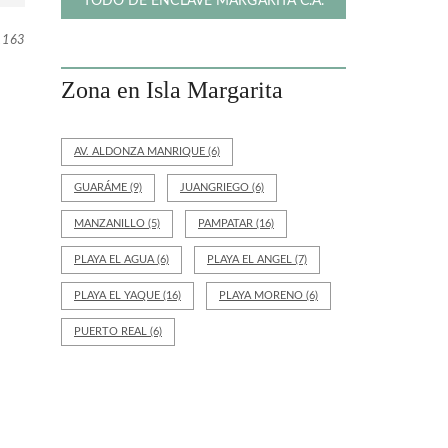
TODO DE ENCLAVE MARGARITA C.A.
163
Zona en Isla Margarita
AV. ALDONZA MANRIQUE
(6)
GUARÁME
(9)
JUANGRIEGO
(6)
MANZANILLO
(5)
PAMPATAR
(16)
PLAYA EL AGUA
(6)
PLAYA EL ANGEL
(7)
PLAYA EL YAQUE
(16)
PLAYA MORENO
(6)
PUERTO REAL
(6)