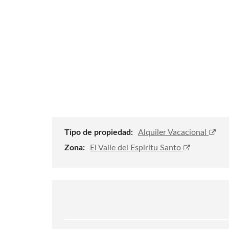
T
E
R
R
E
N
O
S
E
N
M
A
R
G
A
R
Tipo de propiedad:
Alquiler Vacacional
I
T
Zona:
El Valle del Espiritu Santo
A
H
O
T
E
L
E
N