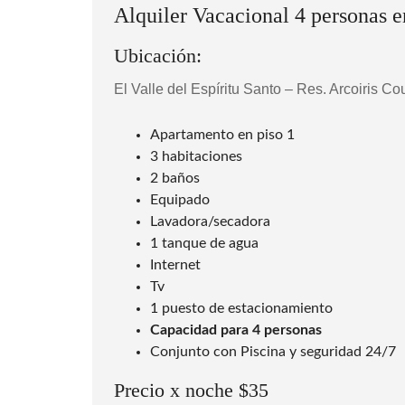
M
Alquiler Vacacional 4 personas e
A
R
G
Ubicación:
A
R
I
El Valle del Espíritu Santo – Res. Arcoiris Co
T
A
Apartamento en piso 1
P
3 habitaciones
O
2 baños
S
A
Equipado
D
Lavadora/secadora
A
E
1 tanque de agua
N
Internet
M
A
Tv
R
1 puesto de estacionamiento
G
A
Capacidad para 4 personas
R
I
Conjunto con Piscina y seguridad 24/7
T
A
Precio x noche $35