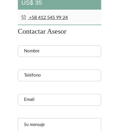
US$ 35
Q
U
+58 412 545 99 24
I
E
N
Contactar Asesor
E
S
S
O
M
O
S
C
O
N
T
A
C
T
A
N
O
S