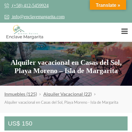
Translate »
(+58) 412-5459924
info@enclavemargarita.com
Alquiler vacacional en Casas del Sol,
Playa Moreno – Isla de Margarita
Inmuebles
(125)
Alquiler Vacacional
(22)
Alquiler vacacional en Casas del Sol, Playa Moreno - Isla de Margarita
US$ 150