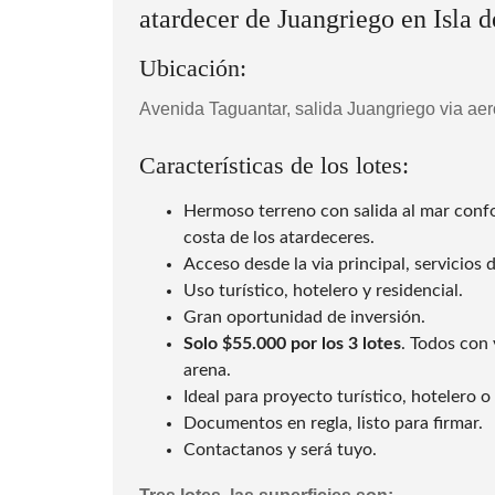
M
atardecer de Juangriego en Isla d
A
R
G
Ubicación:
A
R
I
Avenida Taguantar, salida Juangriego via aero
T
A
Características de los lotes:
P
O
Hermoso terreno con salida al mar conf
S
costa de los atardeceres.
A
D
Acceso desde la via principal, servicios d
A
Uso turístico, hotelero y residencial.
E
N
Gran oportunidad de inversión.
M
A
Solo $55.000 por los 3 lotes
. Todos con 
R
arena.
G
A
Ideal para proyecto turístico, hotelero o 
R
Documentos en regla, listo para firmar.
I
T
Contactanos y será tuyo.
A