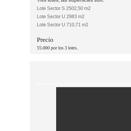
Tres lotes, las superficies son:
T
Lote Sector S 2502,50 m2
O
W
Lote Sector U 2983 m2
N
H
Lote Sector U 710,71 m2
O
U
S
Precio
E
E
55.000 por los 3 lotes.
N
M
A
R
G
A
R
I
T
A
L
O
C
A
L
C
O