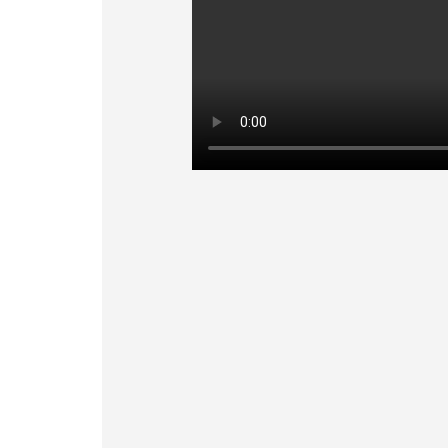
M
E
R
C
I
A
L
G
A
L
P
O
N
/
A
L
M
A
C
E
N
A
D
O
R
A