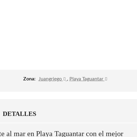
Zona:
Juangriego
,
Playa Taguantar
DETALLES
nte al mar en Playa Taguantar con el mejor