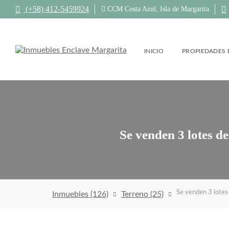
(+58) 412-5459924
CCM Costa Azul, Isla de Margarita
INICIO
PROPIEDADES 
C
A
S
Se venden 3 lotes d
A
S
I
S
L
A
M
Se venden 3 lotes 
A
Inmuebles
(126)
Terreno
(25)
R
G
A
R