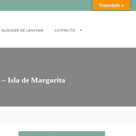
Translate »
ALQUILER DE LANCHAS
CONTACTO
V
E
N
 – Isla de Margarita
D
E
R
/
A
L
Q
U
I
L
A
R